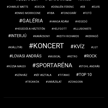
CHARLIE WATTS
DECCA
DEMJÉN FERENC
EB
ELVIS
ENNIO MORRICONE
FIBA
FONOGRÁF
FOTÓ
GALÉRIA
HANGA ÁDÁM
HEGEDŰ
HEGEDŰS A HÁZTETŐN
HELFGOTT
ILLUSIONISTS
INTERJÚ
KARÁCSONY
KEITH RICHARDS
KERINGŐ
KONCERT
KVÍZ
KIÁLLÍTÁS
LGT
LOVASI ANDRÁS
ROCK
MUSICAL
RETRO
SPORTARÉNA
RÚZSA MAGDI
STOHL ANDRÁS
TOP 10
SZÍNHÁZ
SÉF ASZTALA
TITANIC
TRÜKKÖK
VARÁZSLAT
ZONGORA