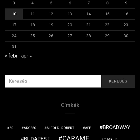
3
4
5
6
7
8
9
10
11
12
13
14
15
16
17
18
19
20
21
22
23
24
25
26
27
28
29
30
31
« febr
ápr »
KERESÉS
KERESÉS
ERRE:
Címkék
BROADWAY
50
AKOS50
ALFÖLDI RÓBERT
APP
CARAMEL
BUDAPEST
CHARLIE