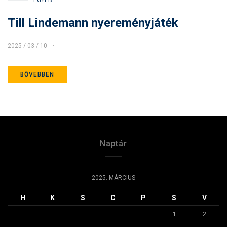
Till Lindemann nyereményjáték
2025 / 03 / 10
BŐVEBBEN
Naptár
2025. MÁRCIUS
H
K
S
C
P
S
V
1
2