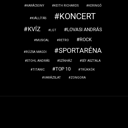
KARÁCSONY
KEITH RICHARDS
KERINGŐ
KONCERT
KIÁLLÍTÁS
KVÍZ
LOVASI ANDRÁS
LGT
ROCK
MUSICAL
RETRO
SPORTARÉNA
RÚZSA MAGDI
STOHL ANDRÁS
SZÍNHÁZ
SÉF ASZTALA
TOP 10
TITANIC
TRÜKKÖK
VARÁZSLAT
ZONGORA