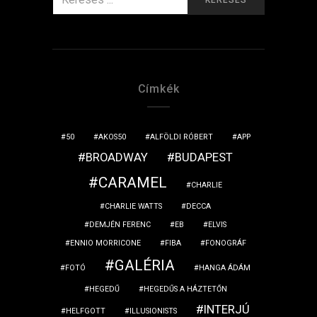
ERRE:
Címkék
50
AKOS50
ALFÖLDI RÓBERT
APP
BROADWAY
BUDAPEST
CARAMEL
CHARLIE
CHARLIE WATTS
DECCA
DEMJÉN FERENC
EB
ELVIS
ENNIO MORRICONE
FIBA
FONOGRÁF
GALÉRIA
FOTÓ
HANGA ÁDÁM
HEGEDŰ
HEGEDŰS A HÁZTETŐN
INTERJÚ
HELFGOTT
ILLUSIONISTS