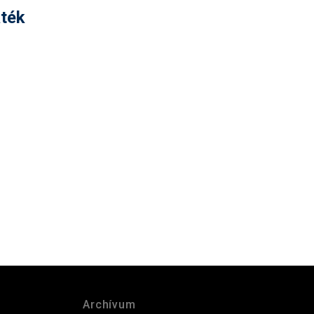
ték
Archívum