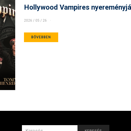
Hollywood Vampires nyereményjá
2026 / 05 / 26
BŐVEBBEN
KERESÉS
KERESÉS