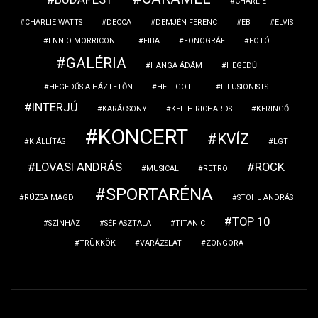
CHARLIE
CHARLIE WATTS
DECCA
DEMJÉN FERENC
EB
ELVIS
ENNIO MORRICONE
FIBA
FONOGRÁF
FOTÓ
GALÉRIA
HANGA ÁDÁM
HEGEDŰ
HEGEDŰS A HÁZTETŐN
HELFGOTT
ILLUSIONISTS
INTERJÚ
KARÁCSONY
KEITH RICHARDS
KERINGŐ
KONCERT
KVÍZ
KIÁLLÍTÁS
LGT
LOVASI ANDRÁS
ROCK
MUSICAL
RETRO
SPORTARÉNA
RÚZSA MAGDI
STOHL ANDRÁS
TOP 10
SZÍNHÁZ
SÉF ASZTALA
TITANIC
TRÜKKÖK
VARÁZSLAT
ZONGORA