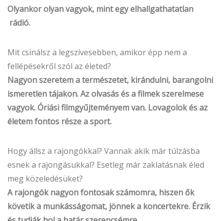
Olyankor olyan vagyok, mint egy elhallgathatatlan
rádió.
Mit csinálsz a legszívesebben, amikor épp nem a
fellépésekről szól az életed?
Nagyon szeretem a természetet, kirándulni, barangolni
ismeretlen tájakon. Az olvasás és a filmek szerelmese
vagyok. Óriási filmgyűjteményem van. Lovagolok és az
életem fontos része a sport.
Hogy állsz a rajongókkal? Vannak akik már túlzásba
esnek a rajongásukkal? Esetleg már zaklatásnak éled
meg közeledésüket?
A rajongók nagyon fontosak számomra, hiszen ők
követik a munkásságomat, jönnek a koncertekre. Érzik
és tudják hol a határ szerencsémre.