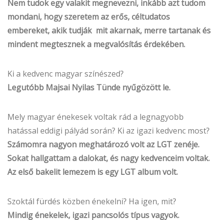
Nem tudok egy valakit megnevezni, inkább azt tudom
mondani, hogy szeretem az erős, céltudatos
embereket, akik tudják mit akarnak, merre tartanak és
mindent megtesznek a megvalósítás érdekében.
Ki a kedvenc magyar színészed?
Legutóbb Majsai Nyilas Tünde nyűgözött le.
Mely magyar énekesek voltak rád a legnagyobb
hatással eddigi pályád során? Ki az igazi kedvenc most?
Számomra nagyon meghatározó volt az LGT zenéje.
Sokat hallgattam a dalokat, és nagy kedvenceim voltak.
Az első bakelit lemezem is egy LGT album volt.
Szoktál fürdés közben énekelni? Ha igen, mit?
Mindig énekelek, igazi pancsolós típus vagyok.