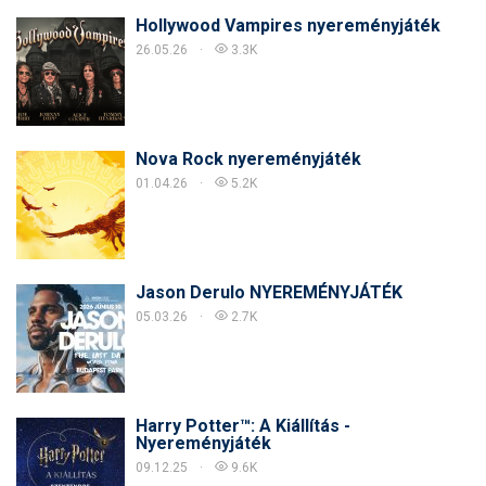
Hollywood Vampires nyereményjáték
26.05.26
3.3K
Nova Rock nyereményjáték
01.04.26
5.2K
Jason Derulo NYEREMÉNYJÁTÉK
05.03.26
2.7K
Harry Potter™: A Kiállítás -
Nyereményjáték
09.12.25
9.6K