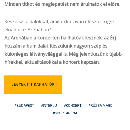
Minden titkot és meglepetést nem árulhatok el előre.
Készülsz új dalokkal, amit exkluzívan először fogsz
előadni az Arénában?
Az Arénában a koncerten hallhatóak lesznek, az Érj
hozzám album dalai. Készülünk nagyon szép és
különleges látványvilággal is. Még jelentkezünk újabb
hírekkel, aktualitásokkal a koncert kapcsán.
JEGYEK ITT KAPHATÓK
BUDAPEST
INTERJÚ
KONCERT
RÚZSA MAGDI
SPORTARÉNA