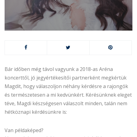
Bár időben még távol vagyunk a 2018-as Aréna
koncerttől, jó jegyértékesítői partnerként megkértük
Magdit, hogy válaszoljon néhány kérdésre a rajongók
és természetesen a mi kedvünkért. Kérésünknek eleget
téve, Magdi készségesen válaszolt minden, talán nem
hétköznapi kérdésünkre is:
Van példaképed?