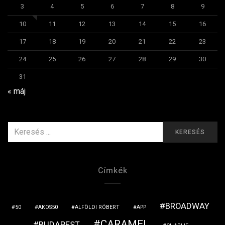
3
4
5
6
7
8
9
10
11
12
13
14
15
16
17
18
19
20
21
22
23
24
25
26
27
28
29
30
31
« máj
KERESÉS
KERESÉS
ERRE:
Címkék
BROADWAY
50
AKOS50
ALFÖLDI RÓBERT
APP
CARAMEL
BUDAPEST