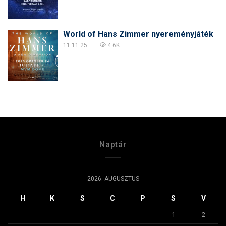
World of Hans Zimmer nyereményjáték
11.11.25
4.6K
Naptár
2026. AUGUSZTUS
H
K
S
C
P
S
V
1
2