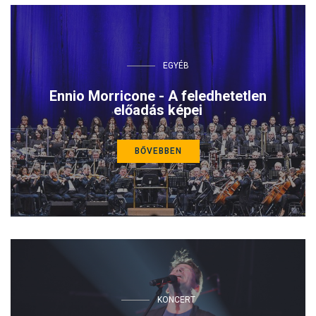
EGYÉB
Ennio Morricone - A feledhetetlen
előadás képei
BŐVEBBEN
KONCERT