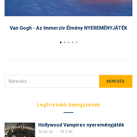
Van Gogh - Az Immerzív Élmény NYEREMÉNYJÁTÉK
KERESÉS
KERESÉS
ERRE:
Legfrissebb bejegyzések
Hollywood Vampires nyereményjáték
26.05.26
3.3K