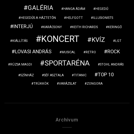
GALÉRIA
HANGA ÁDÁM
HEGEDŰ
HEGEDŰS A HÁZTETŐN
HELFGOTT
ILLUSIONISTS
INTERJÚ
KARÁCSONY
KEITH RICHARDS
KERINGŐ
KONCERT
KVÍZ
KIÁLLÍTÁS
LGT
LOVASI ANDRÁS
ROCK
MUSICAL
RETRO
SPORTARÉNA
RÚZSA MAGDI
STOHL ANDRÁS
TOP 10
SZÍNHÁZ
SÉF ASZTALA
TITANIC
TRÜKKÖK
VARÁZSLAT
ZONGORA
Archívum