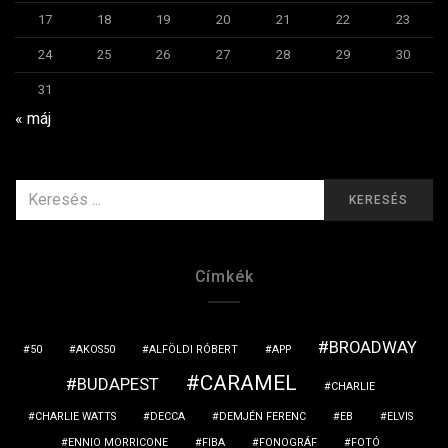
17
18
19
20
21
22
23
24
25
26
27
28
29
30
31
« máj
KERESÉS
KERESÉS
ERRE:
Címkék
BROADWAY
50
AKOS50
ALFÖLDI RÓBERT
APP
CARAMEL
BUDAPEST
CHARLIE
CHARLIE WATTS
DECCA
DEMJÉN FERENC
EB
ELVIS
ENNIO MORRICONE
FIBA
FONOGRÁF
FOTÓ