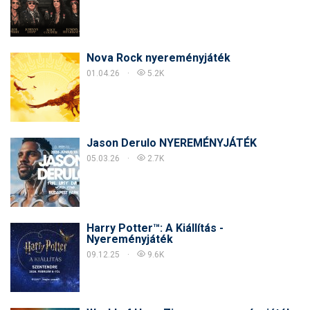
Nova Rock nyereményjáték
01.04.26
5.2K
Jason Derulo NYEREMÉNYJÁTÉK
05.03.26
2.7K
Harry Potter™: A Kiállítás -
Nyereményjáték
09.12.25
9.6K