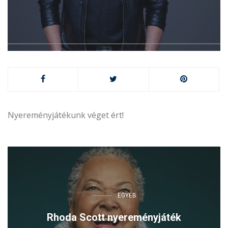
Nyereményjátékunk véget ért!
EGYÉB
Rhoda Scott nyereményjáték