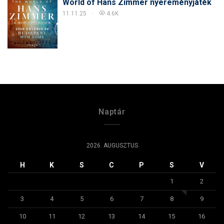
World of Hans Zimmer nyereményjáték
11.11.25
4.6K
Naptár
2026. AUGUSZTUS
H
K
S
C
P
S
V
1
2
3
4
5
6
7
8
9
10
11
12
13
14
15
16