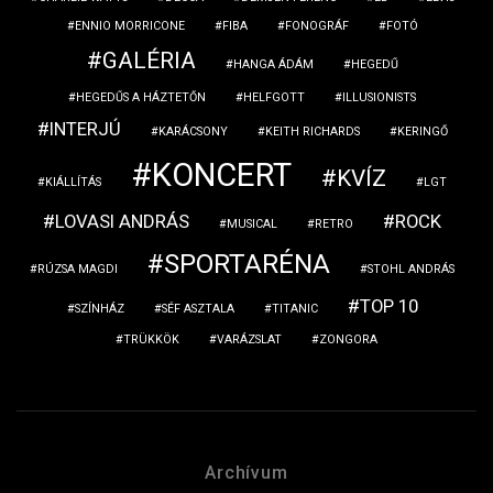
ENNIO MORRICONE
FIBA
FONOGRÁF
FOTÓ
GALÉRIA
HANGA ÁDÁM
HEGEDŰ
HEGEDŰS A HÁZTETŐN
HELFGOTT
ILLUSIONISTS
INTERJÚ
KARÁCSONY
KEITH RICHARDS
KERINGŐ
KONCERT
KVÍZ
KIÁLLÍTÁS
LGT
LOVASI ANDRÁS
ROCK
MUSICAL
RETRO
SPORTARÉNA
RÚZSA MAGDI
STOHL ANDRÁS
TOP 10
SZÍNHÁZ
SÉF ASZTALA
TITANIC
TRÜKKÖK
VARÁZSLAT
ZONGORA
Archívum