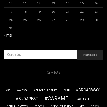
10
11
12
13
14
15
16
17
18
19
20
21
22
23
24
25
26
27
28
29
30
31
« máj
KERESÉS
KERESÉS
ERRE:
Címkék
BROADWAY
50
AKOS50
ALFÖLDI RÓBERT
APP
CARAMEL
BUDAPEST
CHARLIE
CHARLIE WATTS
DECCA
DEMJÉN FERENC
EB
ELVIS