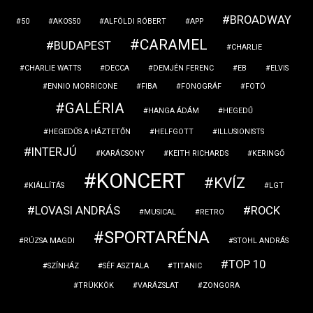
BROADWAY
50
AKOS50
ALFÖLDI RÓBERT
APP
CARAMEL
BUDAPEST
CHARLIE
CHARLIE WATTS
DECCA
DEMJÉN FERENC
EB
ELVIS
ENNIO MORRICONE
FIBA
FONOGRÁF
FOTÓ
GALÉRIA
HANGA ÁDÁM
HEGEDŰ
HEGEDŰS A HÁZTETŐN
HELFGOTT
ILLUSIONISTS
INTERJÚ
KARÁCSONY
KEITH RICHARDS
KERINGŐ
KONCERT
KVÍZ
KIÁLLÍTÁS
LGT
LOVASI ANDRÁS
ROCK
MUSICAL
RETRO
SPORTARÉNA
RÚZSA MAGDI
STOHL ANDRÁS
TOP 10
SZÍNHÁZ
SÉF ASZTALA
TITANIC
TRÜKKÖK
VARÁZSLAT
ZONGORA