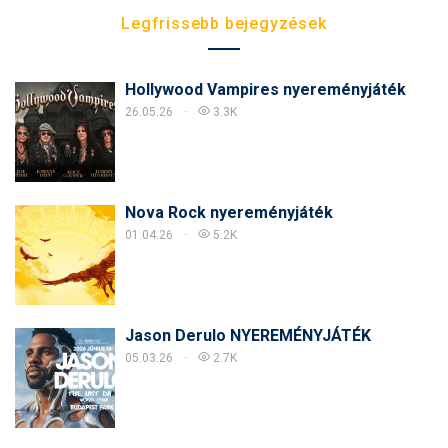
Legfrissebb bejegyzések
Hollywood Vampires nyereményjáték
26.05.26
3.3K
Nova Rock nyereményjáték
01.04.26
5.2K
Jason Derulo NYEREMÉNYJÁTÉK
05.03.26
2.7K