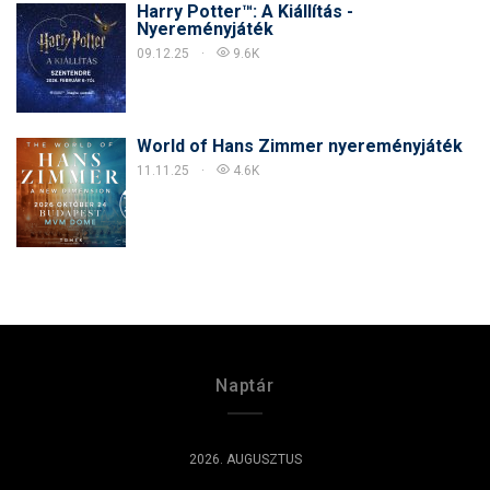
Harry Potter™: A Kiállítás -
Nyereményjáték
09.12.25
9.6K
World of Hans Zimmer nyereményjáték
11.11.25
4.6K
Naptár
2026. AUGUSZTUS