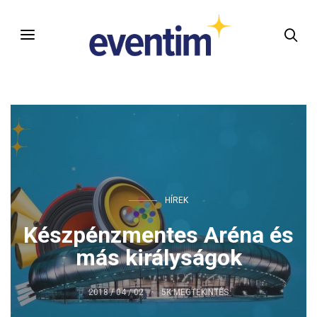
HÍREK
Készpénzmentes Aréna és
más királyságok
2018 / 04 / 02
5K MEGTEKINTÉS