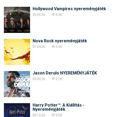
Hollywood Vampires nyereményjáték
26.05.26
3.3K
Nova Rock nyereményjáték
01.04.26
5.2K
Jason Derulo NYEREMÉNYJÁTÉK
05.03.26
2.7K
Harry Potter™: A Kiállítás -
Nyereményjáték
09.12.25
9.6K