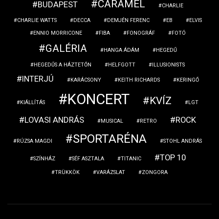
CARAMEL
BUDAPEST
CHARLIE
CHARLIE WATTS
DECCA
DEMJÉN FERENC
EB
ELVIS
ENNIO MORRICONE
FIBA
FONOGRÁF
FOTÓ
GALÉRIA
HANGA ÁDÁM
HEGEDŰ
HEGEDŰS A HÁZTETŐN
HELFGOTT
ILLUSIONISTS
INTERJÚ
KARÁCSONY
KEITH RICHARDS
KERINGŐ
KONCERT
KVÍZ
KIÁLLÍTÁS
LGT
LOVASI ANDRÁS
ROCK
MUSICAL
RETRO
SPORTARÉNA
RÚZSA MAGDI
STOHL ANDRÁS
TOP 10
SZÍNHÁZ
SÉF ASZTALA
TITANIC
TRÜKKÖK
VARÁZSLAT
ZONGORA