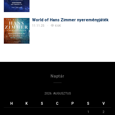
World of Hans Zimmer nyereményjáték
11.11.25
4.6K
Naptár
2026. AUGUSZTUS
H
K
S
C
P
S
V
1
2