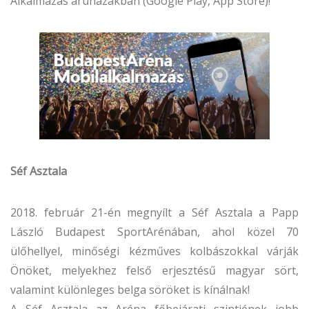
Alkalmazás áruházakban (Google Play, App Store)!
Séf Asztala
2018. február 21-én megnyílt a Séf Asztala a Papp
László Budapest SportArénában, ahol közel 70
ülőhellyel, minőségi kézműves kolbászokkal várják
Önöket, melyekhez felső erjesztésű magyar sört,
valamint különleges belga söröket is kínálnak!
A Séf Asztala az Aréna főbejárati szintjének jobb