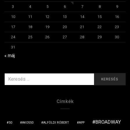
3
4
5
6
7
8
9
10
11
12
13
14
15
16
17
18
19
20
21
22
23
24
25
26
27
28
29
30
31
« máj
KERESÉS
KERESÉS
ERRE:
Címkék
BROADWAY
50
AKOS50
ALFÖLDI RÓBERT
APP