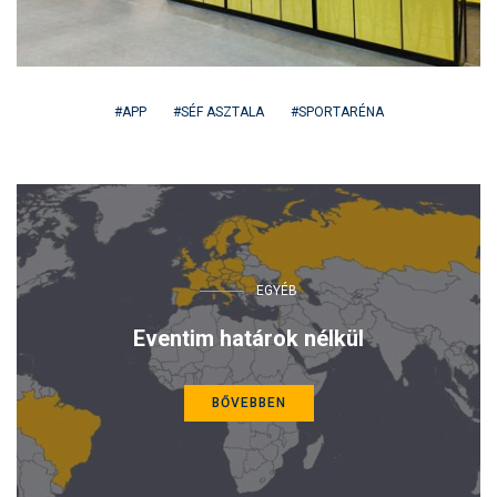
APP
SÉF ASZTALA
SPORTARÉNA
EGYÉB
Eventim határok nélkül
BŐVEBBEN