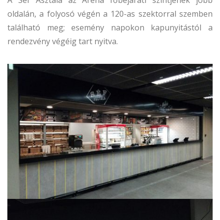
oldalán, a folyosó végén a 120-as szektorral szemben
található meg; esemény napokon kapunyitástól a
rendezvény végéig tart nyitva.