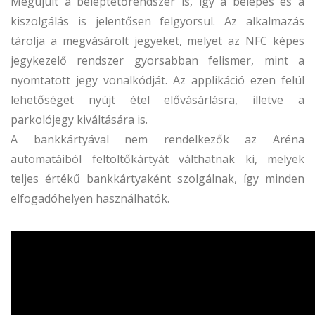
Megújult a beléptetőrendszer is, így a belépés és a
kiszolgálás is jelentősen felgyorsul. Az alkalmazás
tárolja a megvásárolt jegyeket, melyet az NFC képes
jegykezelő rendszer gyorsabban felismer, mint a
nyomtatott jegy vonalkódját. Az applikáció ezen felül
lehetőséget nyújt étel elővásárlásra, illetve a
parkolójegy kiváltására is.
A bankkártyával nem rendelkezők az Aréna
automatáiból feltöltőkártyát válthatnak ki, melyek
teljes értékű bankkártyaként szolgálnak, így minden
elfogadóhelyen használhatók.