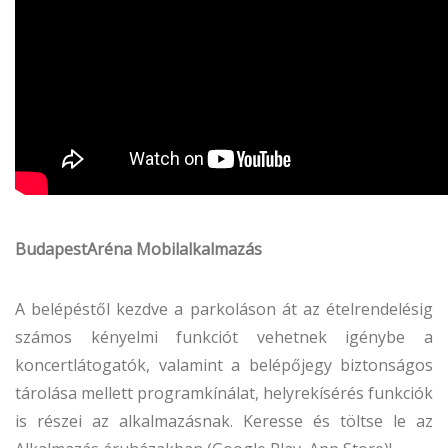
BudapestAréna Mobilalkalmazás
A belépéstől kezdve a parkoláson át az ételrendelésig
számos kényelmi funkciót vehetnek igénybe a
koncertlátogatók, valamint a belépőjegy biztonságos
tárolása mellett programkínálat, helyrekísérés funkciók
is részei az alkalmazásnak. Keresse és töltse le az