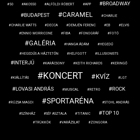
BROADWAY
50
AKOS50
ALFÖLDI RÓBERT
APP
CARAMEL
BUDAPEST
CHARLIE
CHARLIE WATTS
DECCA
DEMJÉN FERENC
EB
ELVIS
ENNIO MORRICONE
FIBA
FONOGRÁF
FOTÓ
GALÉRIA
HANGA ÁDÁM
HEGEDŰ
HEGEDŰS A HÁZTETŐN
HELFGOTT
ILLUSIONISTS
INTERJÚ
KARÁCSONY
KEITH RICHARDS
KERINGŐ
KONCERT
KVÍZ
KIÁLLÍTÁS
LGT
LOVASI ANDRÁS
ROCK
MUSICAL
RETRO
SPORTARÉNA
RÚZSA MAGDI
STOHL ANDRÁS
TOP 10
SZÍNHÁZ
SÉF ASZTALA
TITANIC
TRÜKKÖK
VARÁZSLAT
ZONGORA