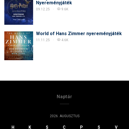
Nyereményjáték
09.12.25
9.6K
World of Hans Zimmer nyereményjáték
11.11.25
4.6K
Naptár
2026. AUGUSZTUS
H
K
S
C
P
S
V