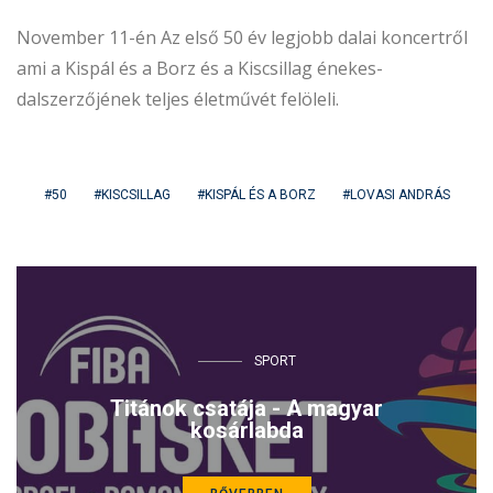
November 11-én Az első 50 év legjobb dalai koncertről
ami a Kispál és a Borz és a Kiscsillag énekes-
dalszerzőjének teljes életművét felöleli.
50
KISCSILLAG
KISPÁL ÉS A BORZ
LOVASI ANDRÁS
SPORT
Titánok csatája - A magyar
kosárlabda