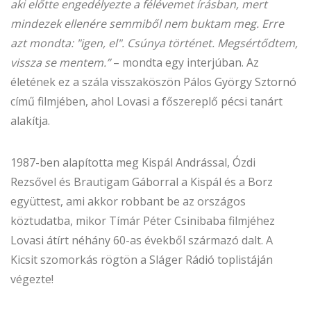
aki előtte engedélyezte a félévemet írásban, mert
mindezek ellenére semmiből nem buktam meg. Erre
azt mondta: "igen, el". Csúnya történet. Megsértődtem,
vissza se mentem.”
– mondta egy interjúban. Az
életének ez a szála visszaköszön Pálos György Sztornó
című filmjében, ahol Lovasi a főszereplő pécsi tanárt
alakítja.
1987-ben alapította meg Kispál Andrással, Ózdi
Rezsővel és Brautigam Gáborral a Kispál és a Borz
együttest, ami akkor robbant be az országos
köztudatba, mikor Tímár Péter Csinibaba filmjéhez
Lovasi átírt néhány 60-as évekből származó dalt. A
Kicsit szomorkás rögtön a Sláger Rádió toplistáján
végezte!