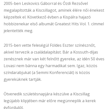
2005-ben Leskovics Gáborral és Ózdi Rezsővel
megalapították a Kiscsillagot, aminek élére női énekest
képzeltek el. Következő évben a Kispálra hajazó
hobbizenekar első albumát Greatest Hits Vol. 1. címmel
jelentették meg.
2015-ben vette feleségül Földes Eszter színésznőt,
akivel tervezik a családalapítást. Bár a Kossuth-díjas
zenésznek már van két felnőtt gyereke, az idén 50 éves
Lovasi nem bánna egy harmadikat sem. Igaz, közös
színdarabjukat (a Semmi Konferenciát) is közös
gyereküknek tartják.
Ötvenedik születésnapjára készülve a Kiscsillag
legújabb klipjében már előre megünneplik a kerek
évfordulót.