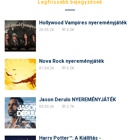
Legfrissebb bejegyzések
Hollywood Vampires nyereményjáték
26.05.26
3.3K
Nova Rock nyereményjáték
01.04.26
5.2K
Jason Derulo NYEREMÉNYJÁTÉK
05.03.26
2.7K
Harry Potter™: A Kiállítás -