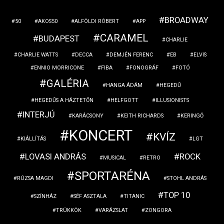
BROADWAY
50
AKOS50
ALFÖLDI RÓBERT
APP
CARAMEL
BUDAPEST
CHARLIE
CHARLIE WATTS
DECCA
DEMJÉN FERENC
EB
ELVIS
ENNIO MORRICONE
FIBA
FONOGRÁF
FOTÓ
GALÉRIA
HANGA ÁDÁM
HEGEDŰ
HEGEDŰS A HÁZTETŐN
HELFGOTT
ILLUSIONISTS
INTERJÚ
KARÁCSONY
KEITH RICHARDS
KERINGŐ
KONCERT
KVÍZ
KIÁLLÍTÁS
LGT
LOVASI ANDRÁS
ROCK
MUSICAL
RETRO
SPORTARÉNA
RÚZSA MAGDI
STOHL ANDRÁS
TOP 10
SZÍNHÁZ
SÉF ASZTALA
TITANIC
TRÜKKÖK
VARÁZSLAT
ZONGORA