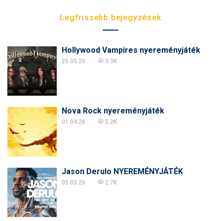
Legfrissebb bejegyzések
Hollywood Vampires nyereményjáték
26.05.26
3.3K
Nova Rock nyereményjáték
01.04.26
5.2K
Jason Derulo NYEREMÉNYJÁTÉK
05.03.26
2.7K