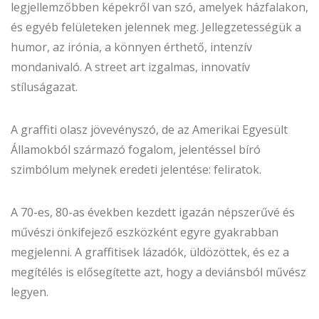
legjellemzőbben képekről van szó, amelyek házfalakon,
és egyéb felületeken jelennek meg. Jellegzetességük a
humor, az irónia, a könnyen érthető, intenzív
mondanivaló. A street art izgalmas, innovatív
stíluságazat.
A graffiti olasz jövevényszó, de az Amerikai Egyesült
Államokból származó fogalom, jelentéssel bíró
szimbólum melynek eredeti jelentése: feliratok.
A 70-es, 80-as években kezdett igazán népszerűvé és
művészi önkifejező eszközként egyre gyakrabban
megjelenni. A graffitisek lázadók, üldözöttek, és ez a
megítélés is elősegítette azt, hogy a deviánsból művész
legyen.