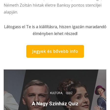
Németh Zoltán hívtak életre Banksy pontos stenciljei
alapján.
Látogass el Te is a kiállításra, hiszen igazán maradandó
élményben lehet részed!
Jegyek és bővebb info
KULTÚRA
QUIZ
A Nagy Színház Quiz