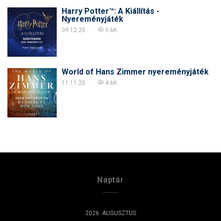
Harry Potter™: A Kiállítás -
Nyereményjáték
09.12.25
9.6K
World of Hans Zimmer nyereményjáték
11.11.25
4.6K
Naptár
2026. AUGUSZTUS