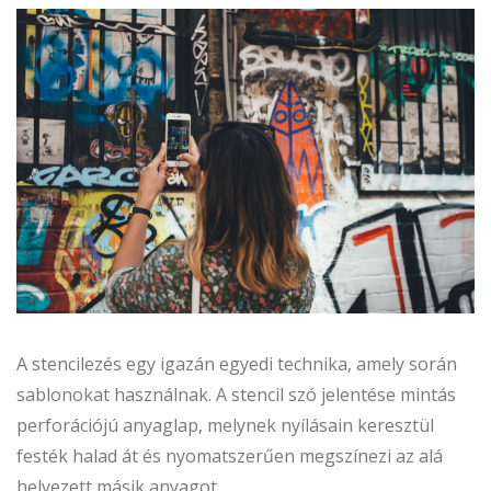
A stencilezés egy igazán egyedi technika, amely során
sablonokat használnak. A stencil szó jelentése mintás
perforációjú anyaglap, melynek nyílásain keresztül
festék halad át és nyomatszerűen megszínezi az alá
helyezett másik anyagot.