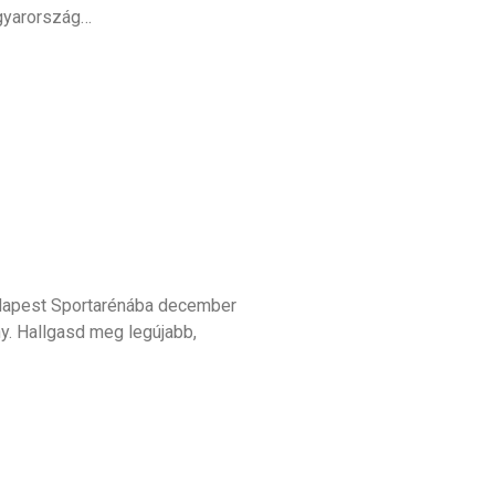
agyarország…
udapest Sportarénába december
y. Hallgasd meg legújabb,