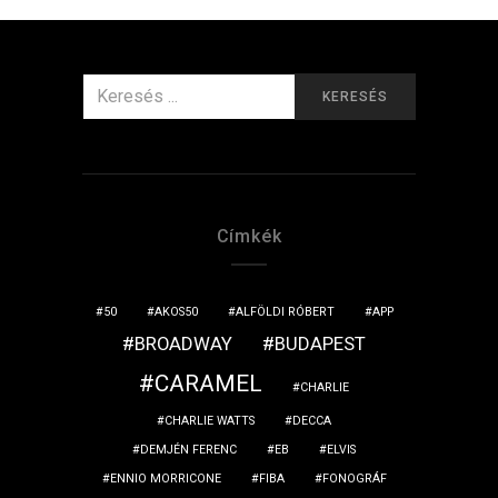
KERESÉS
KERESÉS
ERRE:
Címkék
50
AKOS50
ALFÖLDI RÓBERT
APP
BROADWAY
BUDAPEST
CARAMEL
CHARLIE
CHARLIE WATTS
DECCA
DEMJÉN FERENC
EB
ELVIS
ENNIO MORRICONE
FIBA
FONOGRÁF