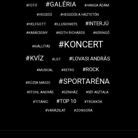
GALÉRIA
FOTÓ
HANGA ÁDÁM
HEGEDŰ
HEGEDŰS A HÁZTETŐN
INTERJÚ
HELFGOTT
ILLUSIONISTS
KARÁCSONY
KEITH RICHARDS
KERINGŐ
KONCERT
KIÁLLÍTÁS
KVÍZ
LOVASI ANDRÁS
LGT
ROCK
MUSICAL
RETRO
SPORTARÉNA
RÚZSA MAGDI
STOHL ANDRÁS
SZÍNHÁZ
SÉF ASZTALA
TOP 10
TITANIC
TRÜKKÖK
VARÁZSLAT
ZONGORA