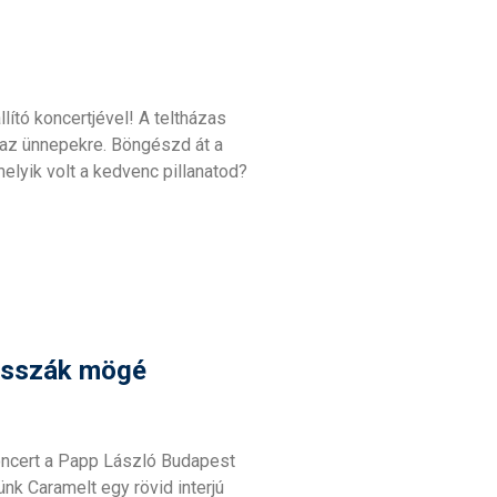
lító koncertjével! A teltházas
 az ünnepekre. Böngészd át a
elyik volt a kedvenc pillanatod?
lisszák mögé
oncert a Papp László Budapest
nk Caramelt egy rövid interjú