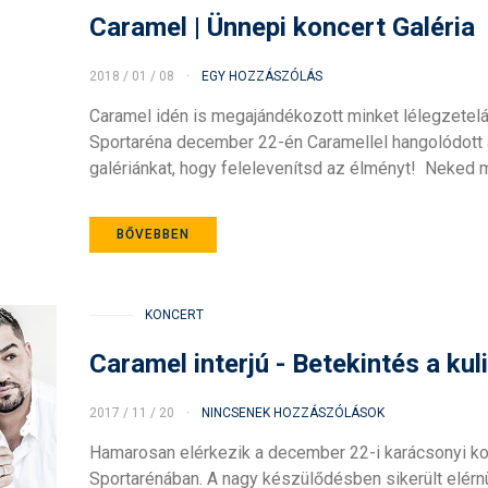
Caramel | Ünnepi koncert Galéria
2018 / 01 / 08
EGY HOZZÁSZÓLÁS
Caramel idén is megajándékozott minket lélegzetelál
Sportaréna december 22-én Caramellel hangolódott
galériánkat, hogy felelevenítsd az élményt! Neked m
BŐVEBBEN
KONCERT
Caramel interjú - Betekintés a ku
2017 / 11 / 20
NINCSENEK HOZZÁSZÓLÁSOK
Hamarosan elérkezik a december 22-i karácsonyi k
Sportarénában. A nagy készülődésben sikerült elérnü