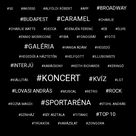
BROADWAY
50
AKOS50
ALFÖLDI RÓBERT
APP
CARAMEL
BUDAPEST
CHARLIE
CHARLIE WATTS
DECCA
DEMJÉN FERENC
EB
ELVIS
ENNIO MORRICONE
FIBA
FONOGRÁF
FOTÓ
GALÉRIA
HANGA ÁDÁM
HEGEDŰ
HEGEDŰS A HÁZTETŐN
HELFGOTT
ILLUSIONISTS
INTERJÚ
KARÁCSONY
KEITH RICHARDS
KERINGŐ
KONCERT
KVÍZ
KIÁLLÍTÁS
LGT
LOVASI ANDRÁS
ROCK
MUSICAL
RETRO
SPORTARÉNA
RÚZSA MAGDI
STOHL ANDRÁS
TOP 10
SZÍNHÁZ
SÉF ASZTALA
TITANIC
TRÜKKÖK
VARÁZSLAT
ZONGORA