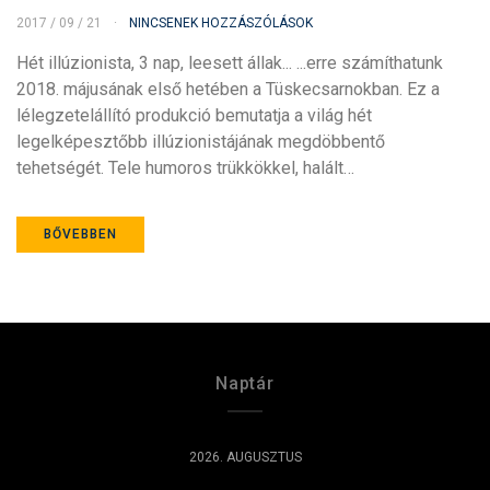
2017 / 09 / 21
NINCSENEK HOZZÁSZÓLÁSOK
Hét illúzionista, 3 nap, leesett állak... ...erre számíthatunk
2018. májusának első hetében a Tüskecsarnokban. Ez a
lélegzetelállító produkció bemutatja a világ hét
legelképesztőbb illúzionistájának megdöbbentő
tehetségét. Tele humoros trükkökkel, halált…
BŐVEBBEN
Naptár
2026. AUGUSZTUS