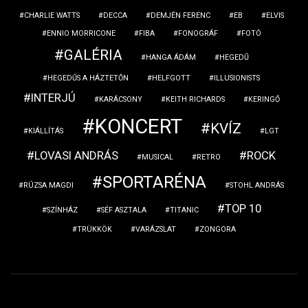
CHARLIE WATTS
DECCA
DEMJÉN FERENC
EB
ELVIS
ENNIO MORRICONE
FIBA
FONOGRÁF
FOTÓ
GALÉRIA
HANGA ÁDÁM
HEGEDŰ
HEGEDŰS A HÁZTETŐN
HELFGOTT
ILLUSIONISTS
INTERJÚ
KARÁCSONY
KEITH RICHARDS
KERINGŐ
KONCERT
KVÍZ
KIÁLLÍTÁS
LGT
LOVASI ANDRÁS
ROCK
MUSICAL
RETRO
SPORTARÉNA
RÚZSA MAGDI
STOHL ANDRÁS
TOP 10
SZÍNHÁZ
SÉF ASZTALA
TITANIC
TRÜKKÖK
VARÁZSLAT
ZONGORA