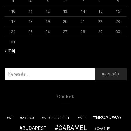
3
4
5
6
7
8
9
10
11
12
13
14
15
16
17
18
19
20
21
22
23
24
25
26
27
28
29
30
31
« máj
KERESÉS
KERESÉS
ERRE:
Címkék
BROADWAY
50
AKOS50
ALFÖLDI RÓBERT
APP
CARAMEL
BUDAPEST
CHARLIE