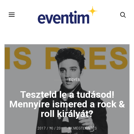
EGYÉB
Teszteld le a tudásod!
Mennyire ismered a rock &
roll királyát?
2017 / 10 / 20
9K MEGTEKINTÉS