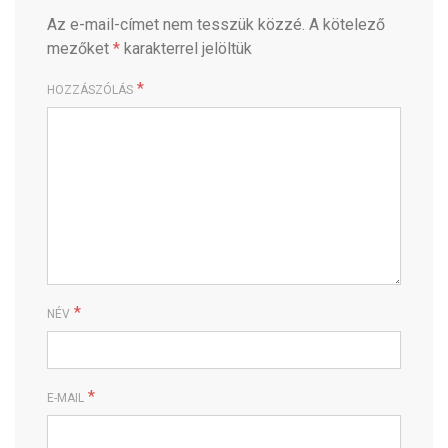
Az e-mail-címet nem tesszük közzé.
A kötelező
mezőket
*
karakterrel jelöltük
*
HOZZÁSZÓLÁS
*
NÉV
*
E-MAIL