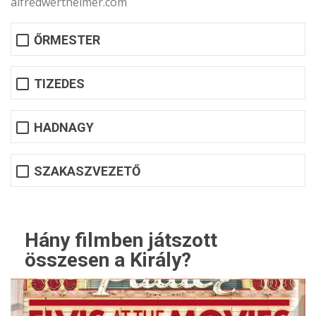
alfredwertheimer.com
ŐRMESTER
TIZEDES
HADNAGY
SZAKASZVEZETŐ
Hány filmben játszott
összesen a Király?