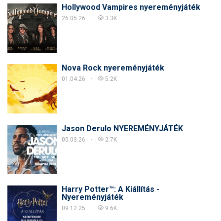
Hollywood Vampires nyereményjáték
26.05.26
3.3K
Nova Rock nyereményjáték
01.04.26
5.2K
Jason Derulo NYEREMÉNYJÁTÉK
05.03.26
2.7K
Harry Potter™: A Kiállítás -
Nyereményjáték
09.12.25
9.6K