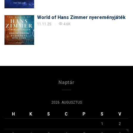
World of Hans Zimmer nyereményjáték
11.11.25
4.6K
Naptár
2026. AUGUSZTUS
H
K
S
C
P
S
V
1
2