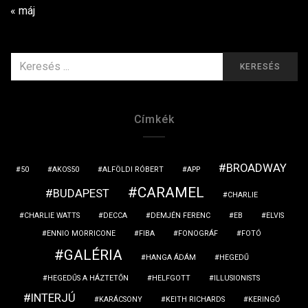
« máj
KERESÉS
KERESÉS
ERRE:
Címkék
BROADWAY
50
AKOS50
ALFÖLDI RÓBERT
APP
CARAMEL
BUDAPEST
CHARLIE
CHARLIE WATTS
DECCA
DEMJÉN FERENC
EB
ELVIS
ENNIO MORRICONE
FIBA
FONOGRÁF
FOTÓ
GALÉRIA
HANGA ÁDÁM
HEGEDŰ
HEGEDŰS A HÁZTETŐN
HELFGOTT
ILLUSIONISTS
INTERJÚ
KARÁCSONY
KEITH RICHARDS
KERINGŐ