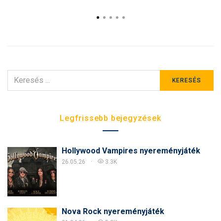
KERESÉS
KERESÉS
ERRE:
Legfrissebb bejegyzések
Hollywood Vampires nyereményjáték
26.05.26
3.3K
Nova Rock nyereményjáték