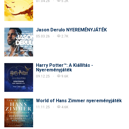
01.04.26
5.2K
Jason Derulo NYEREMÉNYJÁTÉK
05.03.26
2.7K
Harry Potter™: A Kiállítás -
Nyereményjáték
09.12.25
9.6K
World of Hans Zimmer nyereményjáték
11.11.25
4.6K