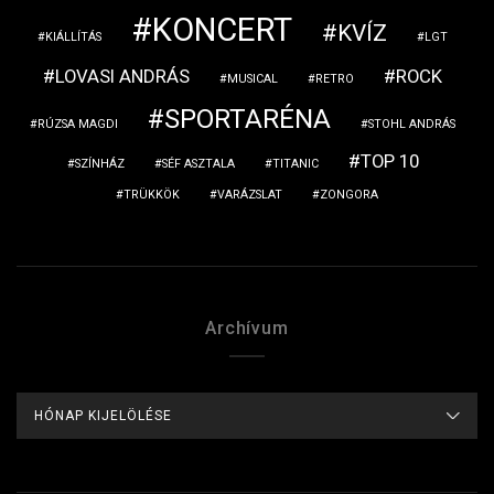
KONCERT
KVÍZ
KIÁLLÍTÁS
LGT
LOVASI ANDRÁS
ROCK
MUSICAL
RETRO
SPORTARÉNA
RÚZSA MAGDI
STOHL ANDRÁS
TOP 10
SZÍNHÁZ
SÉF ASZTALA
TITANIC
TRÜKKÖK
VARÁZSLAT
ZONGORA
Archívum
ARCHÍVUM