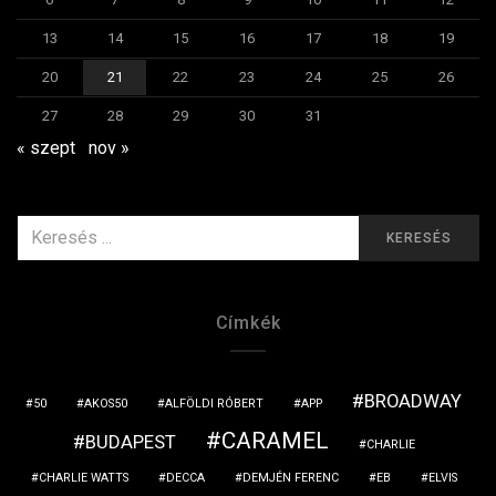
13
14
15
16
17
18
19
20
21
22
23
24
25
26
27
28
29
30
31
« szept
nov »
KERESÉS
KERESÉS
ERRE:
Címkék
BROADWAY
50
AKOS50
ALFÖLDI RÓBERT
APP
CARAMEL
BUDAPEST
CHARLIE
CHARLIE WATTS
DECCA
DEMJÉN FERENC
EB
ELVIS