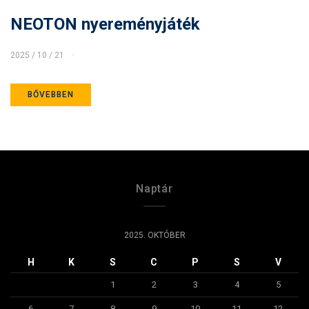
NEOTON nyereményjáték
2025 / 10 / 21
BŐVEBBEN
Naptár
2025. OKTÓBER
H
K
S
C
P
S
V
1
2
3
4
5
6
7
8
9
10
11
12