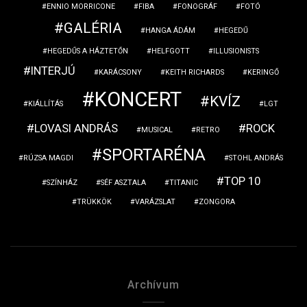
ENNIO MORRICONE
FIBA
FONOGRÁF
FOTÓ
GALÉRIA
HANGA ÁDÁM
HEGEDŰ
HEGEDŰS A HÁZTETŐN
HELFGOTT
ILLUSIONISTS
INTERJÚ
KARÁCSONY
KEITH RICHARDS
KERINGŐ
KONCERT
KVÍZ
KIÁLLÍTÁS
LGT
LOVASI ANDRÁS
ROCK
MUSICAL
RETRO
SPORTARÉNA
RÚZSA MAGDI
STOHL ANDRÁS
TOP 10
SZÍNHÁZ
SÉF ASZTALA
TITANIC
TRÜKKÖK
VARÁZSLAT
ZONGORA
Archívum