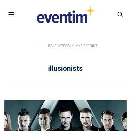
BEJEGYZÉSEK CÍMKE SZERINT
illusionists