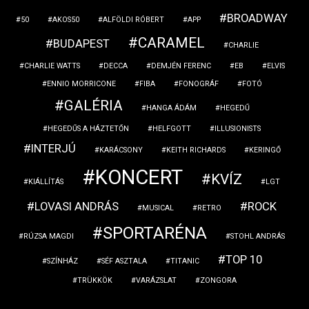
BROADWAY
50
AKOS50
ALFÖLDI RÓBERT
APP
CARAMEL
BUDAPEST
CHARLIE
CHARLIE WATTS
DECCA
DEMJÉN FERENC
EB
ELVIS
ENNIO MORRICONE
FIBA
FONOGRÁF
FOTÓ
GALÉRIA
HANGA ÁDÁM
HEGEDŰ
HEGEDŰS A HÁZTETŐN
HELFGOTT
ILLUSIONISTS
INTERJÚ
KARÁCSONY
KEITH RICHARDS
KERINGŐ
KONCERT
KVÍZ
KIÁLLÍTÁS
LGT
LOVASI ANDRÁS
ROCK
MUSICAL
RETRO
SPORTARÉNA
RÚZSA MAGDI
STOHL ANDRÁS
TOP 10
SZÍNHÁZ
SÉF ASZTALA
TITANIC
TRÜKKÖK
VARÁZSLAT
ZONGORA