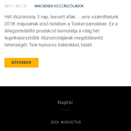
2017 / 09 / 21
NINCSENEK HOZZÁSZÓLÁSOK
Hét illúzionista, 3 nap, leesett állak... ...erre számíthatunk
2018. májusának első hetében a Tüskecsarnokban. Ez a
lélegzetelállító produkció bemutatja a világ hét
legelképesztőbb illúzionistájának megdöbbentő
tehetségét. Tele humoros trükkökkel, halált…
BŐVEBBEN
Naptár
2026. AUGUSZTUS