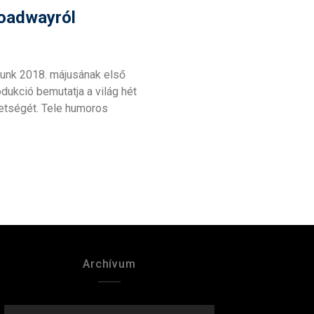
roadwayról
thatunk 2018. májusának első
dukció bemutatja a világ hét
etségét. Tele humoros
Archívum
ARCHÍVUM