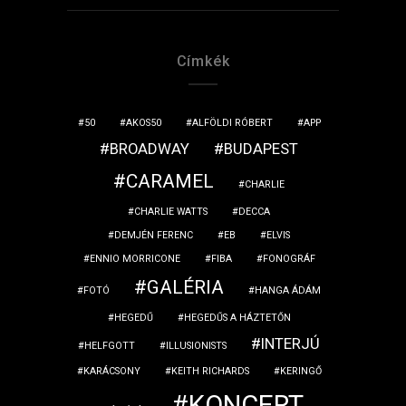
Címkék
50
AKOS50
ALFÖLDI RÓBERT
APP
BROADWAY
BUDAPEST
CARAMEL
CHARLIE
CHARLIE WATTS
DECCA
DEMJÉN FERENC
EB
ELVIS
ENNIO MORRICONE
FIBA
FONOGRÁF
GALÉRIA
FOTÓ
HANGA ÁDÁM
HEGEDŰ
HEGEDŰS A HÁZTETŐN
INTERJÚ
HELFGOTT
ILLUSIONISTS
KARÁCSONY
KEITH RICHARDS
KERINGŐ
KONCERT