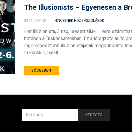
The Illusionists – Egyenesen a B
2017 / 09 / 21
NINCSENEK HOZZÁSZÓLÁSOK
Hét illúzionista, 3 nap, leesett állak... ...erre számí
hetében a Tüskecsarnokban. Ez a lélegzetelállító pro
legelképesztőbb illúzionistájának megdöbbentő teh
trükkökkel, halált…
BŐVEBBEN
KERESÉS
KERESÉS
ERRE: