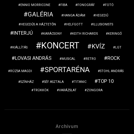
ENNIO MORRICONE
FIBA
FONOGRÁF
FOTÓ
GALÉRIA
HANGA ÁDÁM
HEGEDŰ
HEGEDŰS A HÁZTETŐN
HELFGOTT
ILLUSIONISTS
INTERJÚ
KARÁCSONY
KEITH RICHARDS
KERINGŐ
KONCERT
KVÍZ
KIÁLLÍTÁS
LGT
LOVASI ANDRÁS
ROCK
MUSICAL
RETRO
SPORTARÉNA
RÚZSA MAGDI
STOHL ANDRÁS
TOP 10
SZÍNHÁZ
SÉF ASZTALA
TITANIC
TRÜKKÖK
VARÁZSLAT
ZONGORA
Archívum