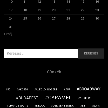
10
11
12
13
14
15
16
17
18
19
20
21
22
23
24
25
26
27
28
29
30
31
« máj
KERESÉS
KERESÉS
ERRE:
Címkék
BROADWAY
50
AKOS50
ALFÖLDI RÓBERT
APP
CARAMEL
BUDAPEST
CHARLIE
CHARLIE WATTS
DECCA
DEMJÉN FERENC
EB
ELVIS