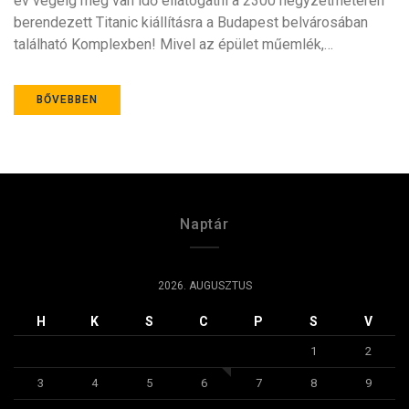
év végéig még van idő ellátogatni a 2300 négyzetméteren
berendezett Titanic kiállításra a Budapest belvárosában
található Komplexben! Mivel az épület műemlék,…
BŐVEBBEN
Naptár
2026. AUGUSZTUS
H
K
S
C
P
S
V
1
2
3
4
5
6
7
8
9