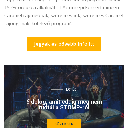
15. évfordulója alkalmából. Az ünnepi koncert minden
Caramel rajongónak, szerelmesnek, szerelmes Caramel
rajongónak ’kötelező program’.
Jegyek és bővebb info itt
EGYÉB
6 dolog, amit eddig még nem
tudtál a STOMP-ról
BŐVEBBEN