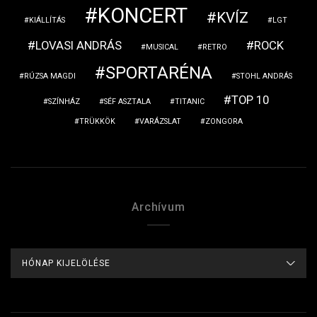
KONCERT
KVÍZ
KIÁLLÍTÁS
LGT
LOVASI ANDRÁS
ROCK
MUSICAL
RETRO
SPORTARÉNA
RÚZSA MAGDI
STOHL ANDRÁS
TOP 10
SZÍNHÁZ
SÉF ASZTALA
TITANIC
TRÜKKÖK
VARÁZSLAT
ZONGORA
Archívum
ARCHÍVUM