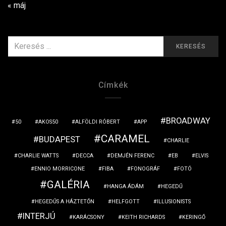
« máj
KERESÉS
KERESÉS
ERRE:
Címkék
BROADWAY
50
AKOS50
ALFÖLDI RÓBERT
APP
CARAMEL
BUDAPEST
CHARLIE
CHARLIE WATTS
DECCA
DEMJÉN FERENC
EB
ELVIS
ENNIO MORRICONE
FIBA
FONOGRÁF
FOTÓ
GALÉRIA
HANGA ÁDÁM
HEGEDŰ
HEGEDŰS A HÁZTETŐN
HELFGOTT
ILLUSIONISTS
INTERJÚ
KARÁCSONY
KEITH RICHARDS
KERINGŐ