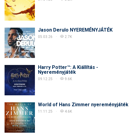
Jason Derulo NYEREMÉNYJÁTÉK
05.03.26
2.7K
Harry Potter™: A Kiállítás -
Nyereményjáték
09.12.25
9.6K
World of Hans Zimmer nyereményjáték
11.11.25
4.6K