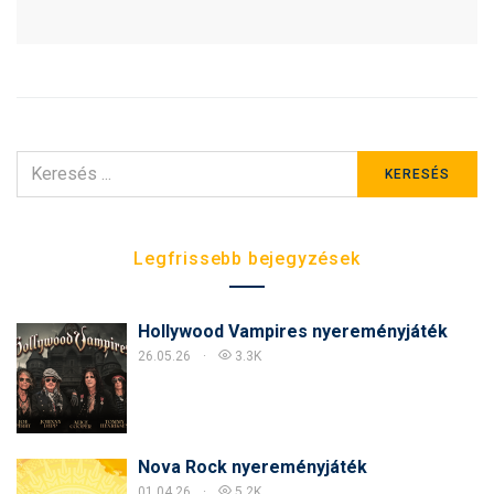
KERESÉS
KERESÉS
ERRE:
Legfrissebb bejegyzések
Hollywood Vampires nyereményjáték
26.05.26
3.3K
Nova Rock nyereményjáték
01.04.26
5.2K