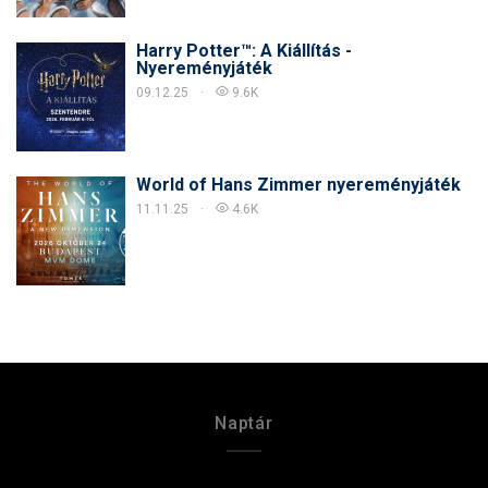
Harry Potter™: A Kiállítás -
Nyereményjáték
09.12.25
9.6K
World of Hans Zimmer nyereményjáték
11.11.25
4.6K
Naptár