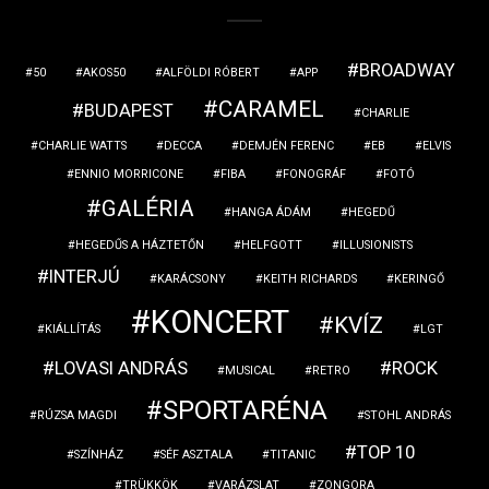
BROADWAY
50
AKOS50
ALFÖLDI RÓBERT
APP
CARAMEL
BUDAPEST
CHARLIE
CHARLIE WATTS
DECCA
DEMJÉN FERENC
EB
ELVIS
ENNIO MORRICONE
FIBA
FONOGRÁF
FOTÓ
GALÉRIA
HANGA ÁDÁM
HEGEDŰ
HEGEDŰS A HÁZTETŐN
HELFGOTT
ILLUSIONISTS
INTERJÚ
KARÁCSONY
KEITH RICHARDS
KERINGŐ
KONCERT
KVÍZ
KIÁLLÍTÁS
LGT
LOVASI ANDRÁS
ROCK
MUSICAL
RETRO
SPORTARÉNA
RÚZSA MAGDI
STOHL ANDRÁS
TOP 10
SZÍNHÁZ
SÉF ASZTALA
TITANIC
TRÜKKÖK
VARÁZSLAT
ZONGORA