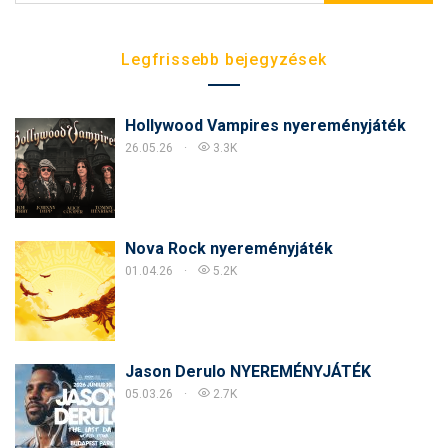
Legfrissebb bejegyzések
Hollywood Vampires nyereményjáték
26.05.26
3.3K
Nova Rock nyereményjáték
01.04.26
5.2K
Jason Derulo NYEREMÉNYJÁTÉK
05.03.26
2.7K