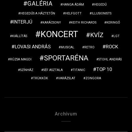
GALÉRIA
HANGA ÁDÁM
HEGEDŰ
HEGEDŰS A HÁZTETŐN
HELFGOTT
ILLUSIONISTS
INTERJÚ
KARÁCSONY
KEITH RICHARDS
KERINGŐ
KONCERT
KVÍZ
KIÁLLÍTÁS
LGT
LOVASI ANDRÁS
ROCK
MUSICAL
RETRO
SPORTARÉNA
RÚZSA MAGDI
STOHL ANDRÁS
TOP 10
SZÍNHÁZ
SÉF ASZTALA
TITANIC
TRÜKKÖK
VARÁZSLAT
ZONGORA
Archívum