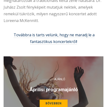
meghatározóak a tradicionális kelta zene hatására. Dr.
Juhász Zsolt fényképeit mutatjuk nektek, amelyek
remekül tükrözik, milyen nagyszerű koncertet adott
Loreena McKennitt.
Továbbra is tarts velünk, hogy ne maradj le a
fantasztikus koncertekről!
AJÁNLÓ
Áprilisi programajánló
BŐVEBBEN