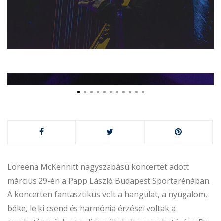
Loreena McKennitt nagyszabású koncertet adott
március 29-én a Papp László Budapest Sportarénában.
A koncerten fantasztikus volt a hangulat, a nyugalom,
béke, lelki csend és harmónia érzései voltak a