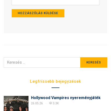
KERESÉS
KERESÉS
ERRE:
Legfrissebb bejegyzések
Hollywood Vampires nyereményjáték
26.05.26
3.3K