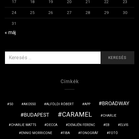
17
18
19
20
21
22
23
24
25
26
27
28
29
30
31
« máj
KERESÉS
KERESÉS
ERRE:
Címkék
BROADWAY
50
AKOS50
ALFÖLDI RÓBERT
APP
CARAMEL
BUDAPEST
CHARLIE
CHARLIE WATTS
DECCA
DEMJÉN FERENC
EB
ELVIS
ENNIO MORRICONE
FIBA
FONOGRÁF
FOTÓ