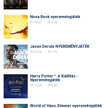
Nova Rock nyereményjáték
01.04.26
5.2K
Jason Derulo NYEREMÉNYJÁTÉK
05.03.26
2.7K
Harry Potter™: A Kiállítás -
Nyereményjáték
09.12.25
9.6K
World of Hans Zimmer nyereményjáték