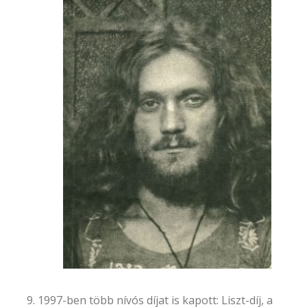
1997-ben több nívós díjat is kapott: Liszt-díj, a