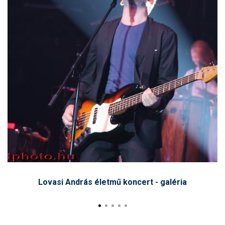
D
Lovasi András életmű koncert - galéria