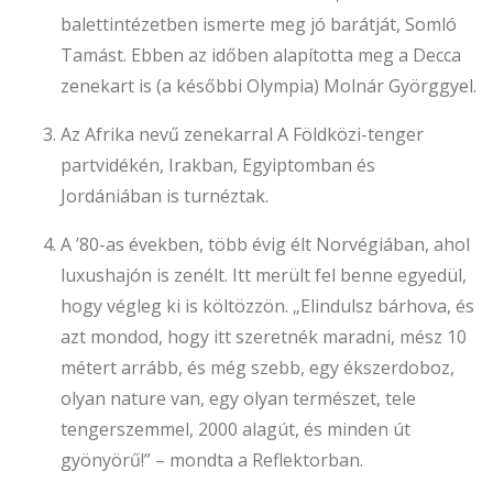
balettintézetben ismerte meg jó barátját, Somló
Tamást. Ebben az időben alapította meg a Decca
zenekart is (a későbbi Olympia) Molnár Györggyel.
Az Afrika nevű zenekarral A Földközi-tenger
partvidékén, Irakban, Egyiptomban és
Jordániában is turnéztak.
A ’80-as években, több évig élt Norvégiában, ahol
luxushajón is zenélt. Itt merült fel benne egyedül,
hogy végleg ki is költözzön. „Elindulsz bárhova, és
azt mondod, hogy itt szeretnék maradni, mész 10
métert arrább, és még szebb, egy ékszerdoboz,
olyan nature van, egy olyan természet, tele
tengerszemmel, 2000 alagút, és minden út
gyönyörű!” – mondta a Reflektorban.