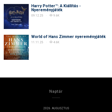
Harry Potter™: A Kiállítás -
Nyereményjáték
09.12.25
9.6K
World of Hans Zimmer nyereményjáték
11.11.25
4.6K
Naptár
2026. AUGUSZTUS