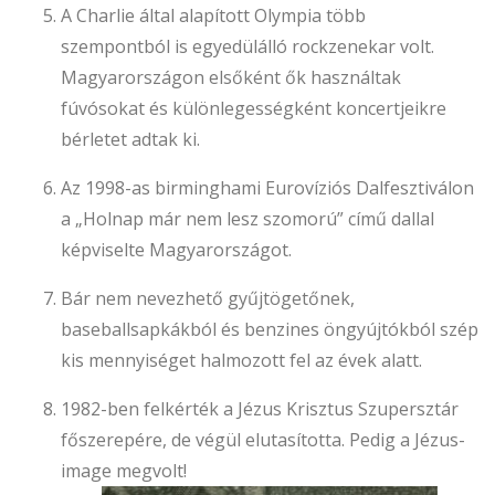
A Charlie által alapított Olympia több
szempontból is egyedülálló rockzenekar volt.
Magyarországon elsőként ők használtak
fúvósokat és különlegességként koncertjeikre
bérletet adtak ki.
Az 1998-as birminghami Eurovíziós Dalfesztiválon
a „Holnap már nem lesz szomorú” című dallal
képviselte Magyarországot.
Bár nem nevezhető gyűjtögetőnek,
baseballsapkákból és benzines öngyújtókból szép
kis mennyiséget halmozott fel az évek alatt.
1982-ben felkérték a Jézus Krisztus Szupersztár
főszerepére, de végül elutasította. Pedig a Jézus-
image megvolt!