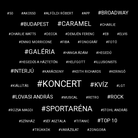
BROADWAY
50
AKOS50
ALFÖLDI RÓBERT
APP
CARAMEL
BUDAPEST
CHARLIE
CHARLIE WATTS
DECCA
DEMJÉN FERENC
EB
ELVIS
ENNIO MORRICONE
FIBA
FONOGRÁF
FOTÓ
GALÉRIA
HANGA ÁDÁM
HEGEDŰ
HEGEDŰS A HÁZTETŐN
HELFGOTT
ILLUSIONISTS
INTERJÚ
KARÁCSONY
KEITH RICHARDS
KERINGŐ
KONCERT
KVÍZ
KIÁLLÍTÁS
LGT
LOVASI ANDRÁS
ROCK
MUSICAL
RETRO
SPORTARÉNA
RÚZSA MAGDI
STOHL ANDRÁS
TOP 10
SZÍNHÁZ
SÉF ASZTALA
TITANIC
TRÜKKÖK
VARÁZSLAT
ZONGORA