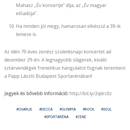
Mahasz „Év koncertje” díja, az „Év magyar
előadója”.
Ha minden jól megy, hamarosan elkészül a 39-ik
lemeze is.
Az idén 70 éves zenész születésnapi koncertet ad
december 29-én. A legnagyobb slágerek, kiváló
sztárvendégek frenetikus hangulatot fognak teremteni
a Papp László Budapest Sportarénában!
Jegyek és bővebb információ:
http://bit.ly/2qdrc0z
CHARLIE
DECCA
OLYMPIA
ROCK
SOUL
SPORTARÉNA
ZENE