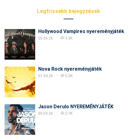
Legfrissebb bejegyzések
Hollywood Vampires nyereményjáték
26.05.26
3.3K
Nova Rock nyereményjáték
01.04.26
5.2K
Jason Derulo NYEREMÉNYJÁTÉK
05.03.26
2.7K