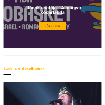
Titánok csatája - A magyar
kosárlabda
BŐVEBBEN
Ezek is érdekelhetnek