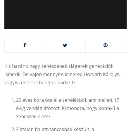
Kis hazánk nagy zenészének slágereit generációk
ismerik. De vajon mennyire ismered Horváth Károlyt,
vagyis a karcos hangú Charlie-t?
20 éves kora óta él a zenélésből, ami mellett 17
évig vendéglátózott. Ki mondta, hogy könnyű a
zenészek élete?
Fiatalon balett-táncosnak készült, a